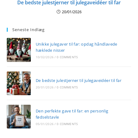
De bedste julestjerner til julegaveidéer til far
20/01/2026
Seneste Indlæg
Unikke julegaver til far: opdag håndlavede
hæklede nisser
10/02/2026
/
0 COMMENTS
De bedste julestjerner til julegaveidéer til far
20/01/2026
/
0 COMMENTS
Den perfekte gave til far: en personlig
fødselstavle
05/01/2026
/
0 COMMENTS