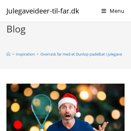
Skip
Julegaveideer-til-far.dk
to
Menu
content
Blog
>
Inspiration
>
Overrask far med et Dunlop padelbat i julegave