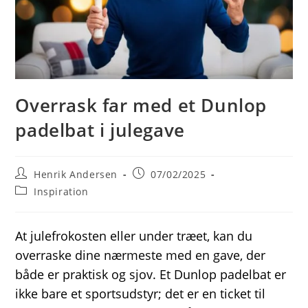
Overrask far med et Dunlop
padelbat i julegave
Post
Post
Henrik Andersen
07/02/2025
author:
published:
Post
Inspiration
category:
At julefrokosten eller under træet, kan du
overraske dine nærmeste med en gave, der
både er praktisk og sjov. Et Dunlop padelbat er
ikke bare et sportsudstyr; det er en ticket til