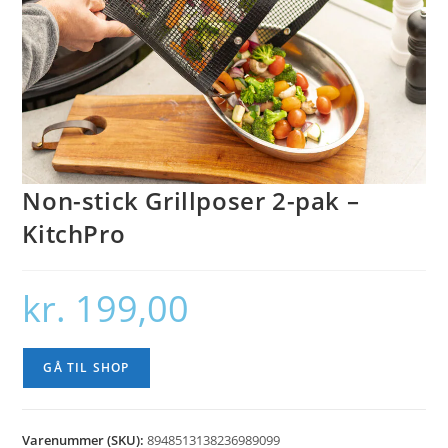
Non-stick Grillposer 2-pak –
KitchPro
kr.
199,00
GÅ TIL SHOP
Varenummer (SKU):
8948513138236989099