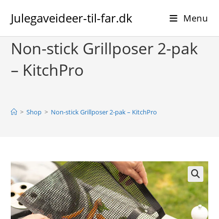
Skip
Julegaveideer-til-far.dk
to
Menu
content
Non-stick Grillposer 2-pak
– KitchPro
>
Shop
>
Non-stick Grillposer 2-pak – KitchPro
🔍