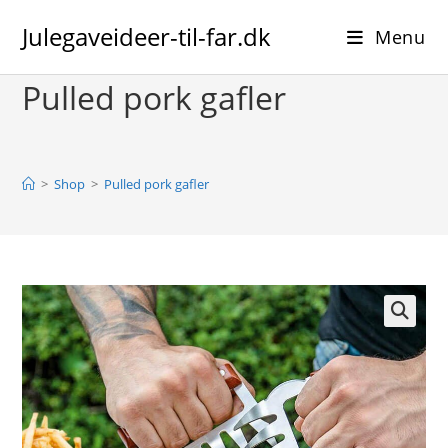
Skip
Julegaveideer-til-far.dk
to
Menu
content
Pulled pork gafler
>
Shop
>
Pulled pork gafler
🔍