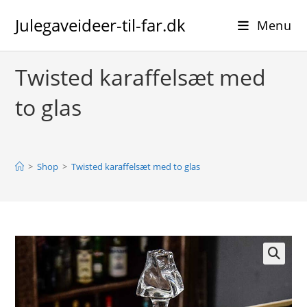
Skip
Julegaveideer-til-far.dk
to
Menu
content
Twisted karaffelsæt med
to glas
>
Shop
>
Twisted karaffelsæt med to glas
🔍